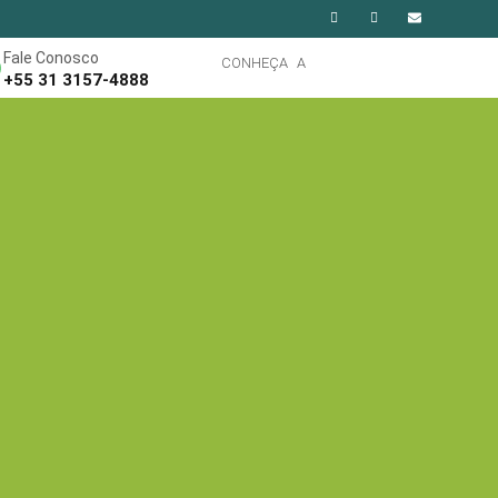
Fale Conosco
CONHEÇA A
+55 31 3157-4888