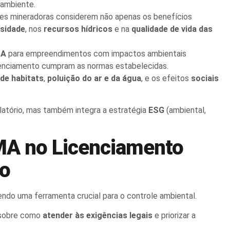
 ambiente.
ades mineradoras considerem não apenas os benefícios
rsidade
, nos
recursos hídricos
e na
qualidade de vida das
MA
para empreendimentos com impactos ambientais
licenciamento cumpram as normas estabelecidas.
de habitats
,
poluição do ar e da água
, e os efeitos
sociais
atório, mas também integra a estratégia
ESG
(ambiental,
MA no Licenciamento
ão
endo uma ferramenta crucial para o controle ambiental.
 sobre como
atender às exigências legais
e priorizar a