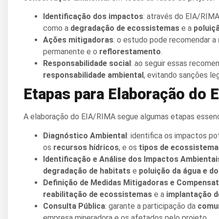
Identificação dos impactos
: através do EIA/RIMA
como a
degradação de ecossistemas
e a
poluiç
Ações mitigadoras
: o estudo pode recomendar a
permanente e o
reflorestamento
.
Responsabilidade social
: ao seguir essas recom
responsabilidade ambiental
, evitando sanções le
Etapas para Elaboração do 
A elaboração do EIA/RIMA segue algumas etapas essenci
Diagnóstico Ambiental
: identifica os impactos p
os
recursos hídricos
, e os
tipos de ecossistema
Identificação e Análise dos Impactos Ambientai
degradação de habitats
e
poluição da água e do
Definição de Medidas Mitigadoras e Compensat
reabilitação de ecossistemas
e a
implantação d
Consulta Pública
: garante a participação da
comun
empresa mineradora e os afetados pelo projeto.