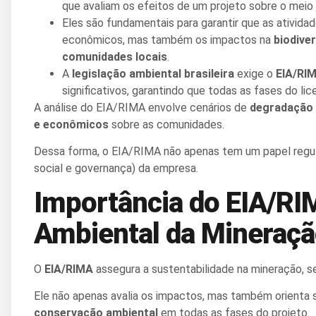
que avaliam os efeitos de um projeto sobre o meio
Eles são fundamentais para garantir que as ativid
econômicos, mas também os impactos na
biodive
comunidades locais
.
A
legislação ambiental brasil
eira
exige o
EIA/RI
significativos, garantindo que todas as fases do 
A análise do EIA/RIMA envolve cenários de
degradação 
e econômicos
sobre as comunidades.
Dessa forma, o EIA/RIMA não apenas tem um papel regul
social e governança) da empresa.
Importância do EIA/RI
Ambiental da Mineraç
O
EIA/RIMA
assegura a sustentabilidade na mineração, s
Ele não apenas avalia os impactos, mas também orienta
conservação ambiental
em todas as fases do projeto.