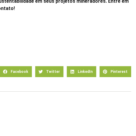
stentabilidade em seus projetos mineradores. Entre em
ntato!
Facebook
Twitter
LinkedIn
Pinterest