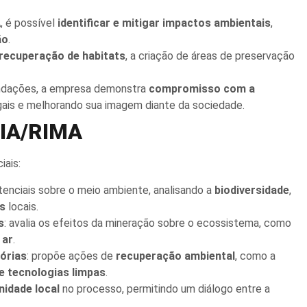
, é possível
identificar e mitigar impactos ambientais
,
ão
.
recuperação de habitats
, a criação de áreas de preservação
endações, a empresa demonstra
compromisso com a
gais e melhorando sua imagem diante da sociedade.
EIA/RIMA
ais:
otenciais sobre o meio ambiente, analisando a
biodiversidade
,
s
locais.
s
: avalia os efeitos da mineração sobre o ecossistema, como
 ar
.
órias
: propõe ações de
recuperação ambiental
, como a
e tecnologias limpas
.
idade local
no processo, permitindo um diálogo entre a