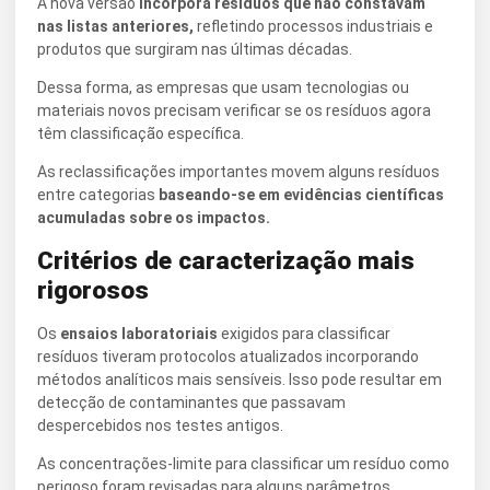
A nova versão
incorpora resíduos que não constavam
nas listas anteriores,
refletindo processos industriais e
produtos que surgiram nas últimas décadas.
Dessa forma, as empresas que usam tecnologias ou
materiais novos precisam verificar se os resíduos agora
têm classificação específica.
As reclassificações importantes movem alguns resíduos
entre categorias
baseando-se em evidências científicas
acumuladas sobre os impactos.
Critérios de caracterização mais
rigorosos
Os
ensaios laboratoriais
exigidos para classificar
resíduos tiveram protocolos atualizados incorporando
métodos analíticos mais sensíveis. Isso pode resultar em
detecção de contaminantes que passavam
despercebidos nos testes antigos.
As concentrações-limite para classificar um resíduo como
perigoso foram revisadas para alguns parâmetros.