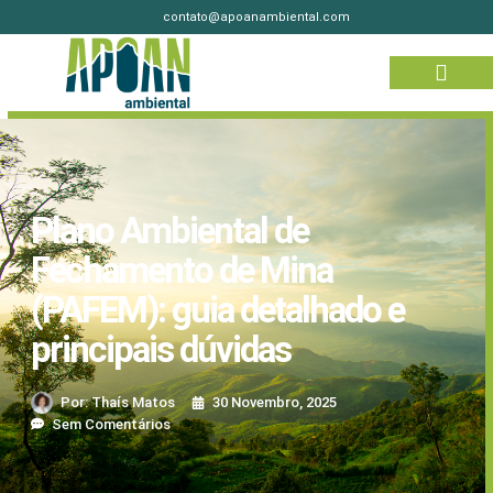
contato@apoanambiental.com
Sobre Nós
Plano Ambiental de
Fechamento de Mina
(PAFEM): guia detalhado e
principais dúvidas
Por:
Thaís Matos
30 Novembro, 2025
Sem Comentários