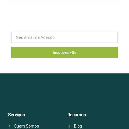
Newsletter
Não perca novidades sobre sustentabilidade e legislação
ambiental — cadastre-se!
Inscrever-Se
Serviços
Recursos
Quem Somos
Blog